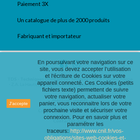
Paiement 3X
Un catalogue de plus de 2000 produits
Fabriquant et importateur
En poursuivant votre navigation sur ce
Facebook
Instagram
site, vous devez accepter l’utilisation
et l'écriture de Cookies sur votre
TDS - Techniques Diamantées Services
- 4 rue Claude Chappe
appareil connecté. Ces Cookies (petits
- Z.A. La Haute Limougère - 37230 Fondettes -
Tel:
02 47 55 19
fichiers texte) permettent de suivre
29
/ Fax:
02 47 55 19 50
votre navigation, actualiser votre
Mentions légales
NOTRE
panier, vous reconnaitre lors de votre
J'accepte
SOCIÉTÉ
prochaine visite et sécuriser votre
Conditions générales de vente
connexion. Pour en savoir plus et
Contactez-nous
paramétrer les
traceurs:
http://www.cnil.fr/vos-
Plan du site
obligations/sites-web-cookies-et-