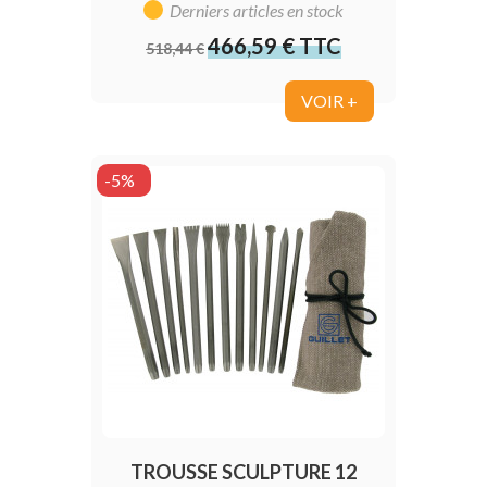
Derniers articles en stock
466,59 € TTC
Prix
Prix
518,44 €
de
base
VOIR +
-5%
TROUSSE SCULPTURE 12