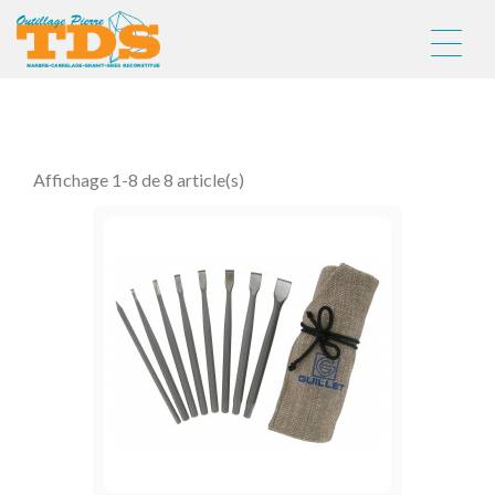
TROUSSES
COMPLÈTES
Affichage 1-8 de 8 article(s)
TAILLE,
SCULPTURE
ET
GRAVURE