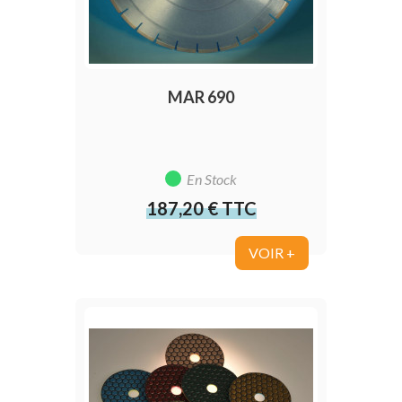
MAR 690
En Stock
187,20 € TTC
Prix
VOIR +