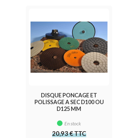
DISQUE PONCAGE ET
POLISSAGE A SEC D100 OU
D125 MM
En stock
20,93 € TTC
Prix