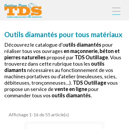
OUTILS
Outils diamantés pour tous matériaux
DIAMANTÉS
Découvrez le catalogue d’o
utils diamantés
pour
réaliser tous vos ouvrages
en maçonnerie, béton et
pierres naturelles
proposé par
TDS Outillage
. Vous
trouverez dans cette rubrique tous les
outils
diamants
nécessaires au fonctionnement de vos
machines portatives ou d'atelier (meuleuses, scies,
débiteuses, tronçonneuses...).
TDS Outillage
vous
propose un service de
vente en ligne
pour
commander tous vos
outils diamantés
.
Affichage 1-16 de 55 article(s)