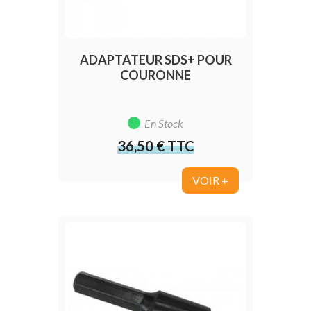
ADAPTATEUR SDS+ POUR
COURONNE
En Stock
36,50 € TTC
Prix
VOIR +