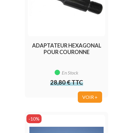
ADAPTATEUR HEXAGONAL
POUR COURONNE
En Stock
28,80 € TTC
Prix
VOIR +
-10%