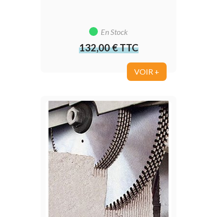
En Stock
132,00 € TTC
Prix
VOIR +