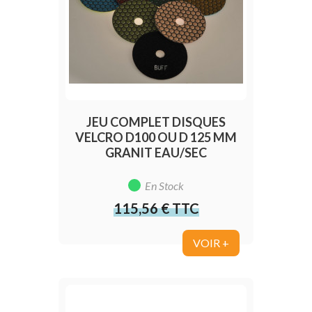
JEU COMPLET DISQUES
VELCRO D100 OU D 125 MM
GRANIT EAU/SEC
En Stock
115,56 € TTC
Prix
VOIR +