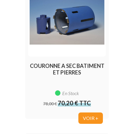
COURONNE A SEC BATIMENT
ET PIERRES
En Stock
70,20 € TTC
Prix
Prix
78,00 €
de
base
VOIR +