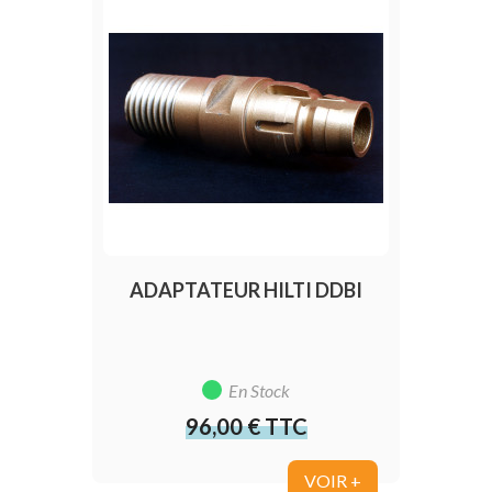
ADAPTATEUR HILTI DDBI
En Stock
96,00 € TTC
Prix
VOIR +