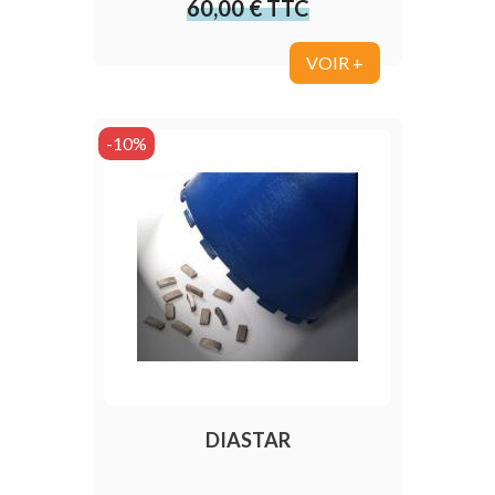
60,00 € TTC
Prix
VOIR +
-10%
DIASTAR