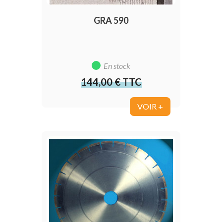
GRA 590
En stock
144,00 € TTC
Prix
VOIR +