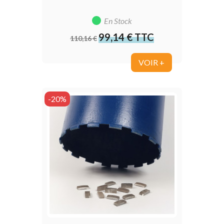
En Stock
99,14 € TTC
Prix
Prix
110,16 €
de
base
VOIR +
-20%