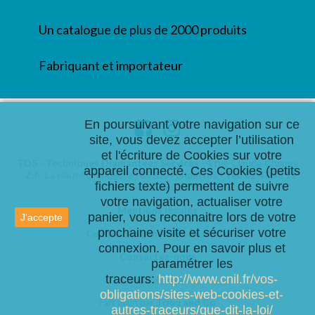
Un catalogue de plus de 2000 produits
Fabriquant et importateur
En poursuivant votre navigation sur ce
Facebook
Instagram
site, vous devez accepter l’utilisation
et l'écriture de Cookies sur votre
TDS - Techniques Diamantées Services
- 4 rue Claude Chappe
appareil connecté. Ces Cookies (petits
- Z.A. La Haute Limougère - 37230 Fondettes -
Tel:
02 47 55 19
fichiers texte) permettent de suivre
29
/ Fax:
02 47 55 19 50
votre navigation, actualiser votre
Mentions légales
NOTRE
panier, vous reconnaitre lors de votre
J'accepte
SOCIÉTÉ
prochaine visite et sécuriser votre
Conditions générales de vente
connexion. Pour en savoir plus et
Contactez-nous
paramétrer les
traceurs:
http://www.cnil.fr/vos-
Plan du site
obligations/sites-web-cookies-et-
Fait main par
Tribu and Co
autres-traceurs/que-dit-la-loi/